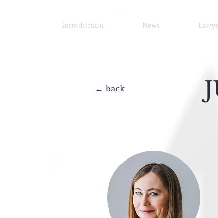
Introduction
News
Lawyer
J
←
back