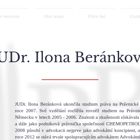
 services
Our team
Price list
Cont
UDr. Ilona Beránko
JUDr. Ilona Beránková ukončila studium práva na Právnické
roce 2007. Své vzdělání rozšířila rovněž studiem na Právnic
Německu v letech 2005 - 2006. Znalosti a zkušenosti získávala j
a dále jako podniková právnička společností CHEMOPETROL,
2008 působí v advokacii nejprve jako advokátní koncipient, 
roce 2012 se stává trvale spolupracujícím advokátem Advokátn