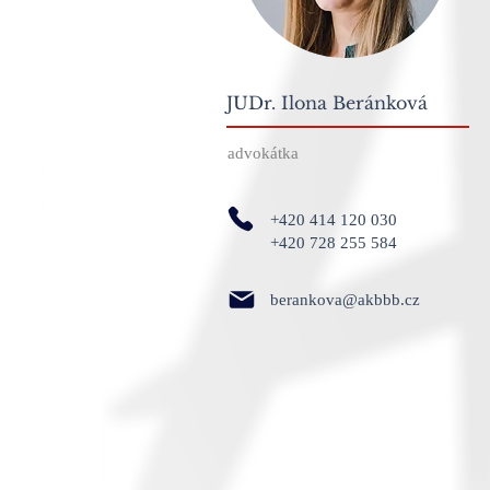
JUDr. Ilona Beránková
advokátka
+420 414 120 030
+420 728 255 584
berankova@akbbb.cz