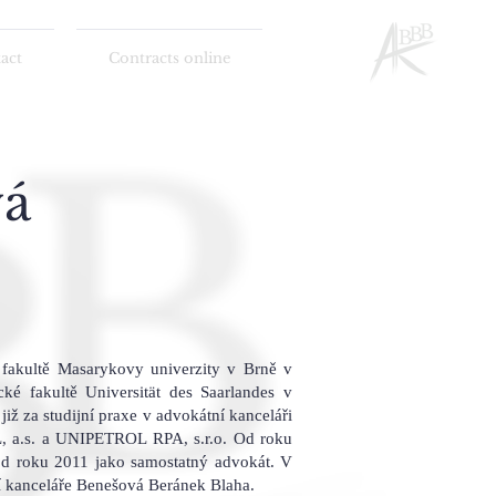
act
Contracts online
vá
 fakultě Masarykovy univerzity v Brně v
ké fakultě Universität des Saarlandes v
iž za studijní praxe v advokátní kanceláři
 a.s. a UNIPETROL RPA, s.r.o. Od roku
od roku 2011 jako samostatný advokát. V
í kanceláře Benešová Beránek Blaha.