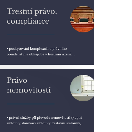
Trestní právo,
compliance
• poskytování komplexního právního 
poradenství a obhajoba v trestním řízení

• zastupování klientů v přestupkovém řízení

• zastupování poškozených v adhezním řízení
Právo
nemovitostí
• právní služby při převodu nemovitostí (kupní 
smlouvy, darovací smlouvy, zástavní smlouvy, 
dražby aj.)
