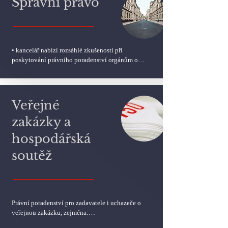
Správní právo
(dohody o vypořádání dědictví)
• kancelář nabízí rozsáhlé zkušenosti při 
poskytování právního poradenství orgánům obcí 
a krajů (účast na zasedání jednotlivých orgánů, 
právní podpora a poradenství, příprava právních 
analýz a stanovisek, revize příslušné 
dokumentace)

Veřejné
• právní poradenství ve věcech fungování 
příspěvkových organizací krajů a obcí

zakázky a
• kancelář disponuje rozsáhlými zkušenostmi při 
hospodářská
zastupování klientů ve správních řízeních, jakož 
i při soudním přezkumu správních rozhodnutí
soutěž
Právní poradenství pro zadavatele i uchazeče o 
veřejnou zakázku, zejména:

• podpora při přípravě zadávací dokumentace
